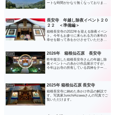
ートな時間がかなり無くなっておりまし
たが、8月にはなが～いお休みをいただき
ました。ここ数年の夏休みの過ごし方
は、前半海に行って後半は山へという感
じだったものの、今年は...
長安寺 年越し除夜イベント２０
Event
２２ ＜準備編＞
箱根長安寺の2022年を迎える除夜イベン
ト。今年もお参りに来られる方の来年の
幸せを願って糸をかけさせていただきま
した。2つの作品に込めた想いを綴ってい
ます。
2026年 箱根仙石原 長安寺
Event
昨年復活した箱根長安寺さんの年越し除
夜イベントへの糸かけ作品展示ですが、
今年はお寺の所有している四神をテーマ
にした漆作品を展示されるとのことでお
休み。大きな作品は作らないのですが、
せっかくなので私も四神をテーマにして
作品をつくってみようかと...
2025年 箱根仙石原 長安寺
Event
箱根長安寺に納めた糸かけ作品の解説で
す。写真家JunichiAizawaさんの写真でご
覧いただけます。