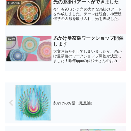
光の糸掛けアートができました
ITOKAKE
今年も90センチ角の大きな糸掛けアート
を作成しました。テーマは統合。神聖幾
何学の図形を取り入れ、光を表現した糸
掛け作品は、年越しのさいに箱根仙石原
の長安寺に飾っていただく予定です。
糸かけ曼荼羅ワークショップ開催
Event
します
大変お待たせしてしまいましたが、糸か
け曼荼羅のワークショップ開催が決定し
ました！昨年ippoの佐和子さんのお力を
借りて初めてのワークショップを開催し
たのですが、有難いことにあっという間
に満席になり「参加したかった～」とい
うお声をいただいてお...
糸かけのお話（鳳凰編）