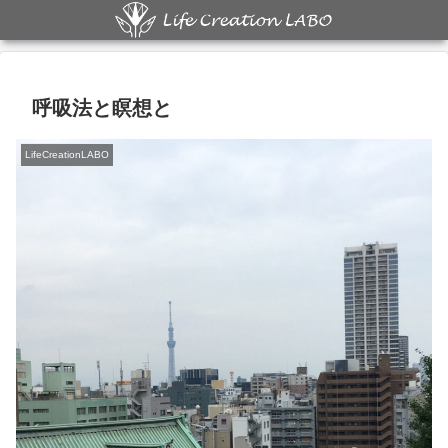
呼吸法と瞑想と
LifeCreationLABO