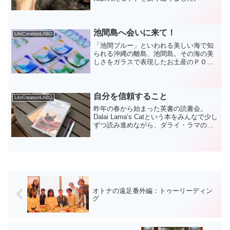
池間島へ会いに来て！
LifeCreationLABO
「池間ブルー」といわれる美しい海で知
られる沖縄の離島、池間島。その海の美
しさをガラスで表現したお土産のＰＯＰ
作成をお手伝いしました。
自分を信頼すること
LifeCreationLABO
昨年の春から始まった英書の読書会。
Dalai Lama’s Catという本をみんなで少し
ずつ読み進めながら、ダライ・ラマの教
えを考えを学んでいます。再び緊急事態
宣言になってしまったため7月8月とオン
ラインでの開催だったのですが、画面越
しでも...
オトナの遠足番外編：トゥーリーディン
グ