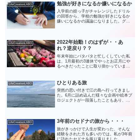
勉強が好きになるか嫌いになるか
LifeCreationLABO
入学前の姪っ子がチャレンジしたドリル
の回答から、学校の勉強が好きになるか
嫌いになるかの議論になりました。グロ
ーバル化やタイバーシティー、個性重視
と言われている世の中で本当に必要な事
って何だろう・・・。そんなことを考え
るきっかけに。
2022年始動！のはずが・・あ
LifeCreationLABO
れ？逆戻り？？
年末年始にバタバタと忙しくしていた私
は、1月最初の3連休でやっとお正月にや
るべきだったことに取り掛かっていま
す。ご近所の神社へのお詣りもしたので
すが、そこで起こったのは・・・
ひとりある旅
LifeCreationLABO
突然の思い付きで江の島へ行ってきまし
た。6月に詰め込んだ様々な企画や絵本プ
ロジェクトが一段落したこともあり、
「よし、次に向かおう」という気分にな
ったのでヒントが欲しくてあるセッショ
ンをお願いしたのです。日常生活での次
の一歩は自分自身でコーチ...
3年前のセドナの旅から・・・
LifeCreationLABO
旅がきっかけで人生が変わった、そんな
経験をされた方も多いのでは。私が3年前
に訪れたセドナを振り返りました。