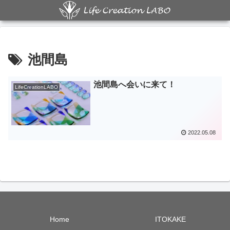
池間島
池間島へ会いに来て！
LifeCreationLABO
2022.05.08
Home
ITOKAKE